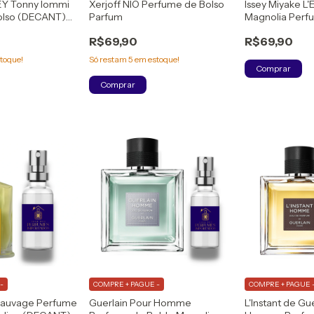
EY Tonny Iommi
Xerjoff NIO Perfume de Bolso
Issey Miyake L'
olso (DECANT)
Parfum
Magnolia Perf
m
Feminino (DEC
R$69,90
R$69,90
Toilette
toque!
Só restam
5
em estoque!
Comprar
Comprar
-
COMPRE + PAGUE -
COMPRE + PAGUE 
 Sauvage Perfume
Guerlain Pour Homme
L'Instant de Gu