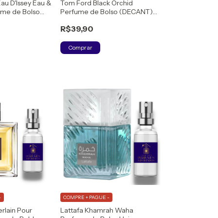
Eau D'Issey Eau &
Tom Ford Black Orchid
ume de Bolso
Perfume de Bolso (DECANT)
ANT) Eau de
PARFUM
R$39,90
Comprar
-
COMPRE + PAGUE -
erlain Pour
Lattafa Khamrah Waha