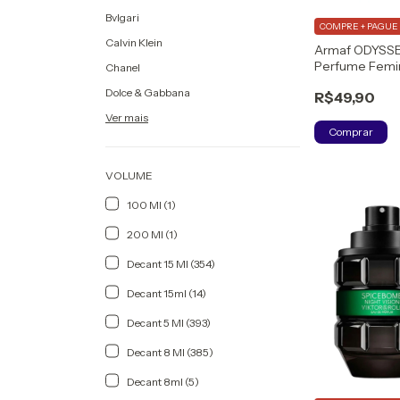
Bvlgari
COMPRE + PAGUE 
Calvin Klein
Armaf ODYSS
Perfume Femin
Chanel
(DECANT) Eau
Dolce & Gabbana
R$49,90
Ver mais
Comprar
VOLUME
100 Ml (1)
200 Ml (1)
Decant 15 Ml (354)
Decant 15ml (14)
Decant 5 Ml (393)
Decant 8 Ml (385)
Decant 8ml (5)