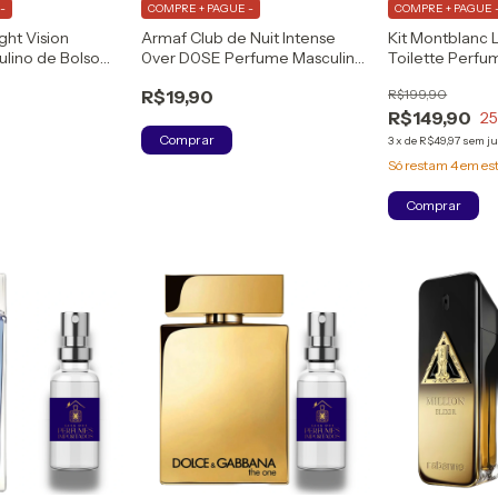
-
COMPRE + PAGUE -
COMPRE + PAGUE 
ht Vision
Armaf Club de Nuit Intense
Kit Montblanc
lino de Bolso
0ver D0SE Perfume Masculino
Toilette Perfum
 de Parfum
de Bolso (DECANT) EXTRAIT
Shower Gel
R$19,90
R$199,90
R$149,90
2
Comprar
3
x
de
R$49,97
sem ju
Só restam
4
em es