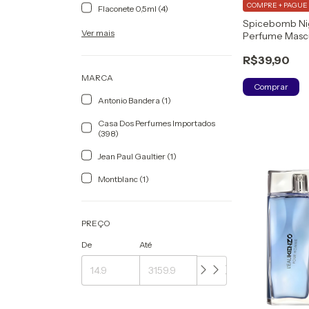
COMPRE + PAGUE 
Flaconete 0,5ml (4)
Spicebomb Nig
Ver mais
Perfume Mascu
(DECANT( Eau
R$39,90
MARCA
Comprar
Antonio Bandera (1)
Casa Dos Perfumes Importados
(398)
Jean Paul Gaultier (1)
Montblanc (1)
PREÇO
De
Até