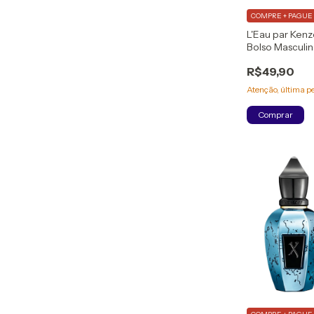
COMPRE + PAGUE 
L'Eau par Ken
Bolso Masculi
de Toilette
R$49,90
Atenção, última p
Comprar