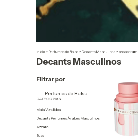
Início
>
Perfumes de Bolso
>
Decants Masculinos
>
breadcrumb
Decants Masculinos
Filtrar por
Perfumes de Bolso
CATEGORIAS
Mais Vendidos
Decants Perfumes Árabes Masculinos
Azzaro
Boss