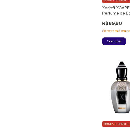
COMPRE + PAGUE 
Xerjoff XCAP
Perfume de B
Eau de Parfu
R$69,90
Só restam
5
em es
Comprar
COMPRE + PAGUE 