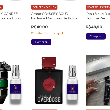
-
COMPRE + PAGUE -
COMPRE + PAGUE 
EY CANDEE
Armaf ODYSSEY AOUD
L'eau Bleue D'i
ino de Bolso
Perfume Masculino de Bolso
Homme Perfum
 de Parfum
(DECANT) Eau de Parfum
Masculino Eau 
R$49,90
R$49,90
Só restam
5
em estoque!
Comprar
Comprar