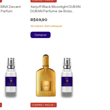
-
COMPRE + PAGUE -
ASINA Decant
Xerjoff Black Moonlight DURAN
e Parfum
DURAN Perfume de Bolso
(DECANT) Eau de Parfum
R$69,90
Só restam
4
em estoque!
Comprar
-
COMPRE + PAGUE -