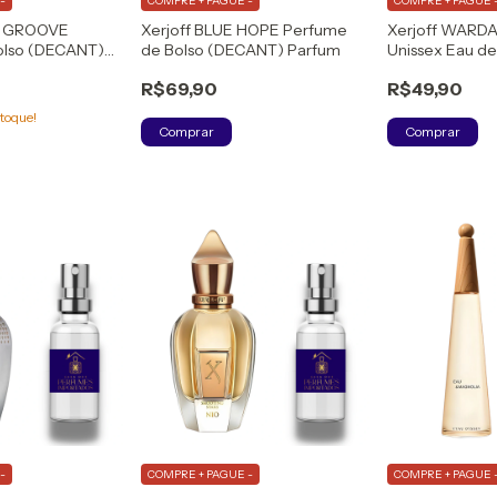
-
COMPRE + PAGUE -
COMPRE + PAGUE 
E GROOVE
Xerjoff BLUE HOPE Perfume
Xerjoff WARD
olso (DECANT)
de Bolso (DECANT) Parfum
Unissex Eau d
m
R$69,90
R$49,90
toque!
Comprar
Comprar
-
COMPRE + PAGUE -
COMPRE + PAGUE 