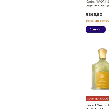
Xerjoff MONK
Perfume de B
Eau de Parfu
R$69,90
Só restam
4
em es
Comprar
COMPRE + PAGUE 
Creed Neroli