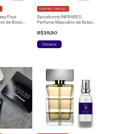
-
COMPRE + PAGUE -
ssey Pour
Spicebomb INFRARED
e de Bolso
Perfume Masculino de Bolso
de Toilette
(DECANT) Eau de Parfum
R$39,90
Comprar