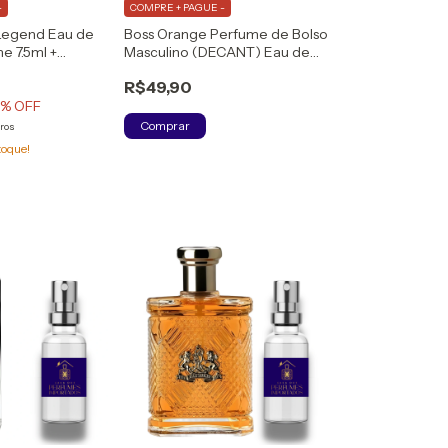
-
COMPRE + PAGUE -
 Legend Eau de
Boss Orange Perfume de Bolso
e 7.5ml +
Masculino (DECANT) Eau de
Toilette
R$49,90
5
% OFF
Comprar
ros
toque!