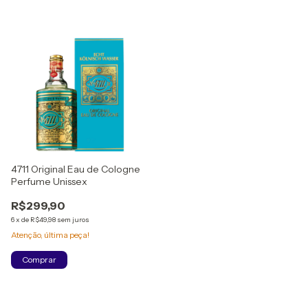
4711 Original Eau de Cologne
Perfume Unissex
R$299,90
6
x
de
R$49,98
sem juros
Atenção, última peça!
Comprar