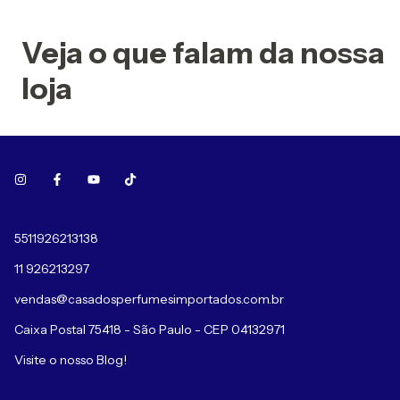
Veja o que falam da nossa
loja
5511926213138
11 926213297
vendas@casadosperfumesimportados.com.br
Caixa Postal 75418 - São Paulo - CEP 04132971
Visite o nosso Blog!