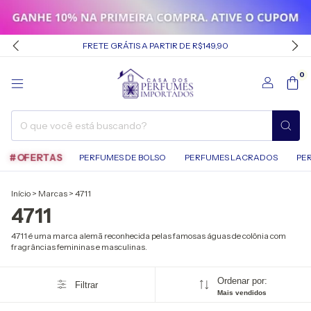
FRETE GRÁTIS A PARTIR DE R$149,90
0
#OFERTAS
PERFUMES DE BOLSO
PERFUMES LACRADOS
PE
Início
>
Marcas
>
4711
4711
4711 é uma marca alemã reconhecida pelas famosas águas de colônia com
fragrâncias femininas e masculinas.
Ordenar por:
Filtrar
Mais vendidos