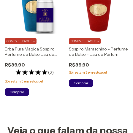
COMPRE + PAGUE -
COMPRE + PAGUE -
Erba Pura Magica Sospiro
Sospiro Maraschino - Perfume
Perfume de Bolso Eau de
de Bolso - Eau de Parfum
Parfum
R$39,90
R$39,90
(2)
Só restam
3
em estoque!
Só restam
5
em estoque!
Comprar
Comprar
Veja o que falam da nossa