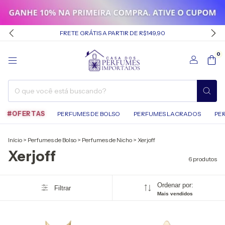
FRETE GRÁTIS A PARTIR DE R$149,90
0
#OFERTAS
PERFUMES DE BOLSO
PERFUMES LACRADOS
PE
Início
>
Perfumes de Bolso
>
Perfumes de Nicho
>
Xerjoff
Xerjoff
6 produtos
Ordenar por:
Filtrar
Mais vendidos