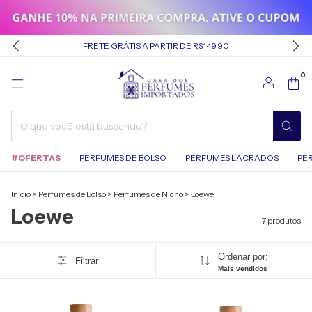
FRETE GRÁTIS A PARTIR DE R$149,90
0
#OFERTAS
PERFUMES DE BOLSO
PERFUMES LACRADOS
PE
Início
>
Perfumes de Bolso
>
Perfumes de Nicho
>
Loewe
Loewe
7 produtos
Ordenar por:
Filtrar
Mais vendidos