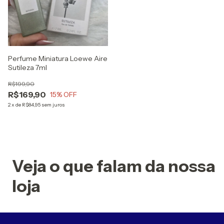
Perfume Miniatura Loewe Aire
Sutileza 7ml
R$199,90
R$169,90
15
% OFF
2
x
de
R$84,95
sem juros
Veja o que falam da nossa
loja