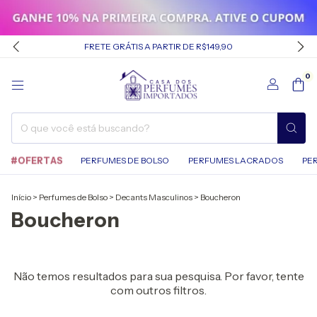
FRETE GRÁTIS A PARTIR DE R$149,90
0
#OFERTAS
PERFUMES DE BOLSO
PERFUMES LACRADOS
PE
Início
>
Perfumes de Bolso
>
Decants Masculinos
>
Boucheron
Boucheron
Não temos resultados para sua pesquisa. Por favor, tente
com outros filtros.