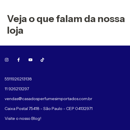
Veja o que falam da nossa
loja
5511926213138
11 926213297
vendas@casadosperfumesimportados.com.br
Caixa Postal 75418 - São Paulo - CEP 04132971
Visite o nosso Blog!