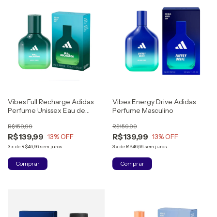
Vibes Full Recharge Adidas
Vibes Energy Drive Adidas
Perfume Unissex Eau de
Perfume Masculino
Parfum
R$159,99
R$159,99
R$139,99
R$139,99
13
% OFF
13
% OFF
3
x
de
R$46,66
sem juros
3
x
de
R$46,66
sem juros
Comprar