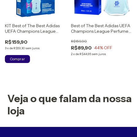
KIT Best of The Best Adidas
Best of The Best Adidas UEFA
UEFA Champions League
Champions League Perfume
Perfume Masculino Eau de
Masculino Eau de Toilette
R$159,90
R$159,90
Toilette 100ml + Desodorante
R$89,90
150ml
44
% OFF
3
x
de
R$53,30
sem juros
2
x
de
R$44,95
sem juros
Veja o que falam da nossa
loja