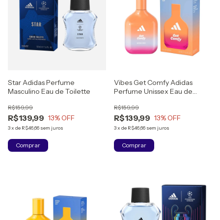
Star Adidas Perfume
Vibes Get Comfy Adidas
Masculino Eau de Toilette
Perfume Unissex Eau de
Toilette
R$159,99
R$159,99
R$139,99
R$139,99
13
% OFF
13
% OFF
3
x
de
R$46,66
sem juros
3
x
de
R$46,66
sem juros
Comprar
Comprar