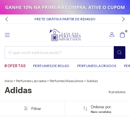
FRETE GRÁTIS A PARTIR DE R$149,90
0
#OFERTAS
PERFUMES DE BOLSO
PERFUMES LACRADOS
PE
Início
>
Perfumes Lacrados
>
Perfumes Masculinos
>
Adidas
Adidas
8 produtos
Ordenar por:
Filtrar
Mais vendidos