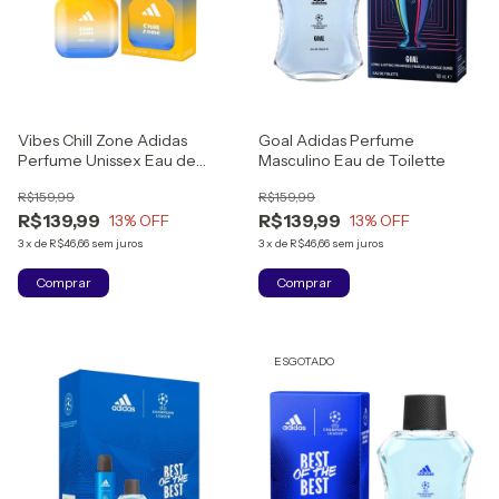
Vibes Chill Zone Adidas
Goal Adidas Perfume
Perfume Unissex Eau de
Masculino Eau de Toilette
Toilette
R$159,99
R$159,99
R$139,99
R$139,99
13
% OFF
13
% OFF
3
x
de
R$46,66
sem juros
3
x
de
R$46,66
sem juros
Comprar
Comprar
ESGOTADO