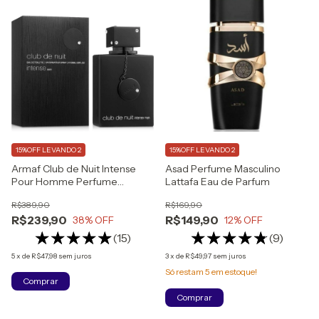
15%OFF LEVANDO 2
15%OFF LEVANDO 2
Armaf Club de Nuit Intense
Asad Perfume Masculino
Pour Homme Perfume
Lattafa Eau de Parfum
Masculino Eau de Toilette
R$389,90
R$169,90
R$239,90
R$149,90
38
% OFF
12
% OFF
(15)
(9)
5
x
de
R$47,98
sem juros
3
x
de
R$49,97
sem juros
Só restam
5
em estoque!
Comprar
Comprar