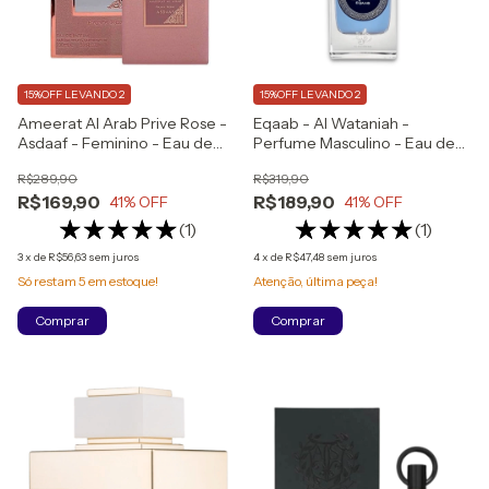
15%OFF LEVANDO 2
15%OFF LEVANDO 2
Ameerat Al Arab Prive Rose -
Eqaab - Al Wataniah -
Asdaaf - Feminino - Eau de
Perfume Masculino - Eau de
Parfum - 100ml
Parfum - 100ml
R$289,90
R$319,90
R$169,90
R$189,90
41
% OFF
41
% OFF
(1)
(1)
3
x
de
R$56,63
sem juros
4
x
de
R$47,48
sem juros
Só restam
5
em estoque!
Atenção, última peça!
Comprar