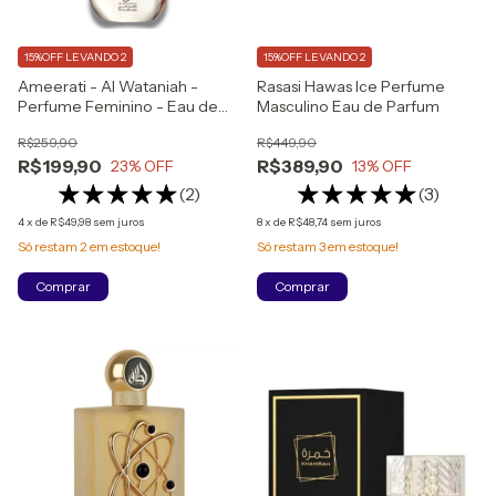
15%OFF LEVANDO 2
15%OFF LEVANDO 2
Ameerati - Al Wataniah -
Rasasi Hawas Ice Perfume
Perfume Feminino - Eau de
Masculino Eau de Parfum
Parfum - 100ml
R$259,90
R$449,90
R$199,90
R$389,90
23
% OFF
13
% OFF
(2)
(3)
4
x
de
R$49,98
sem juros
8
x
de
R$48,74
sem juros
Só restam
2
em estoque!
Só restam
3
em estoque!