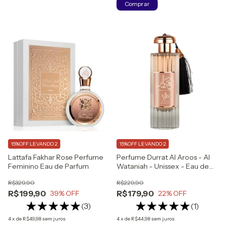
Comprar
15%OFF LEVANDO 2
15%OFF LEVANDO 2
Lattafa Fakhar Rose Perfume
Perfume Durrat Al Aroos - Al
Feminino Eau de Parfum
Wataniah - Unissex - Eau de
Parfum - 85ml
R$329,90
R$229,90
R$199,90
R$179,90
39
% OFF
22
% OFF
(3)
(1)
4
x
de
R$49,98
sem juros
4
x
de
R$44,98
sem juros