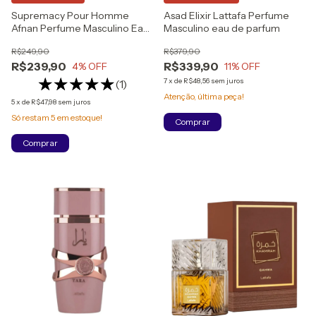
Supremacy Pour Homme
Asad Elixir Lattafa Perfume
Afnan Perfume Masculino Eau
Masculino eau de parfum
de Parfum
R$249,90
R$379,90
R$239,90
R$339,90
4
% OFF
11
% OFF
7
x
de
R$48,56
sem juros
(1)
Atenção, última peça!
5
x
de
R$47,98
sem juros
Só restam
5
em estoque!
Comprar
Comprar