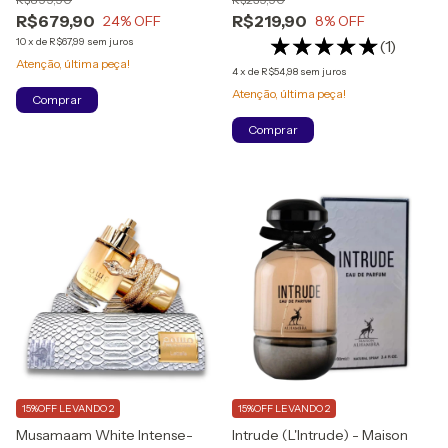
(100ml)
R$679,90
R$219,90
24
% OFF
8
% OFF
10
x
de
R$67,99
sem juros
(1)
Atenção, última peça!
4
x
de
R$54,98
sem juros
Atenção, última peça!
Comprar
15%OFF LEVANDO 2
15%OFF LEVANDO 2
Musamaam White Intense-
Intrude (L'Intrude) - Maison