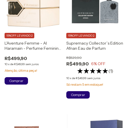
15%OFF LEVANDO 2
15%OFF LEVANDO 2
L'Aventure Femme - Al
Supremacy Collector`s Edition
Haramain - Perfume Feminino
Afnan Eau de Parfum
- Eau de Parfum
R$499,90
R$529,90
100ml(LACRADO)
R$499,90
6
% OFF
10
x
de
R$49,99
sem juros
(1)
Atenção, última peça!
10
x
de
R$49,99
sem juros
Só restam
5
em estoque!
Comprar