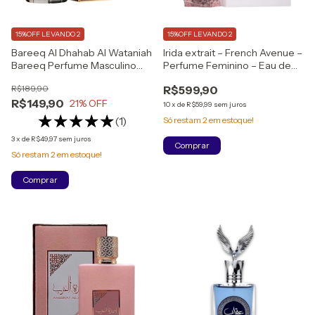
15%OFF LEVANDO 2
15%OFF LEVANDO 2
Bareeq Al Dhahab Al Wataniah
Irida extrait – French Avenue –
Bareeq Perfume Masculino
Perfume Feminino – Eau de
Eau de Parfum
Parfum – 100ml
R$189,90
R$599,90
R$149,90
21
% OFF
10
x
de
R$59,99
sem juros
(1)
Só restam
2
em estoque!
3
x
de
R$49,97
sem juros
Só restam
2
em estoque!
Comprar