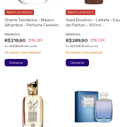
15%OFF LEVANDO 2
15%OFF LEVANDO 2
Chants Tenderina - Maison
Asad Bourbon - Lattafa - Eau
Alhambra - Perfume Feminino
de Parfum - 100ml -
- Eau de Parfum 100ml
(Lançamento)
R$249,90
R$419,90
(LACRADO)
R$219,90
R$289,90
12
% OFF
31
% OFF
4
x
de
R$54,98
sem juros
6
x
de
R$48,32
sem juros
Só restam
3
em estoque!
Só restam
2
em estoque!
Comprar