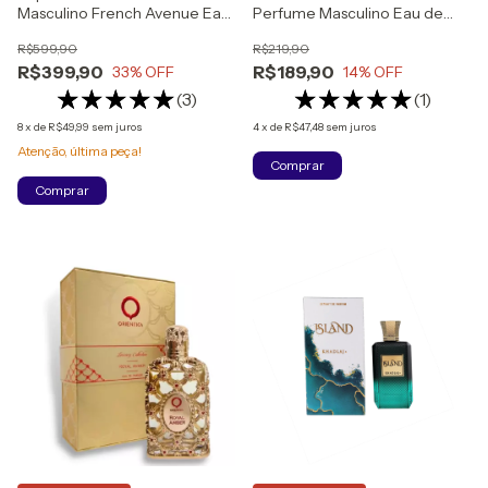
Masculino French Avenue Eau
Perfume Masculino Eau de
de Parfum
Parfum
R$599,90
R$219,90
R$399,90
R$189,90
33
% OFF
14
% OFF
(3)
(1)
8
x
de
R$49,99
sem juros
4
x
de
R$47,48
sem juros
Atenção, última peça!
Comprar
Comprar