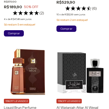
R$379,90
R$529,90
R$189,90
50
% OFF
(6)
(2)
10
x
de
R$52,99
sem juros
4
x
de
R$47,48
sem juros
Só restam
2
em estoque!
Só restam
5
em estoque!
Comprar
Comprar
15%OFF LEVANDO 2
15%OFF LEVANDO 2
Liquid Brun Perfume
Al Wataniah Attar Al Wesal