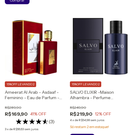
15%OFF LEVANDO 2
15%OFF LEVANDO 2
Ameerat Al Arab - Asdaaf -
SALVO ELIXIR -Maison
Feminino - Eau de Parfum -
Alhambra - Perfume
100ml
Masculino - Eau de Parfum
R$289,90
R$249,90
(60ml)
R$169,90
R$219,90
41
% OFF
12
% OFF
4
x
de
R$54,98
sem juros
(3)
Só restam
2
em estoque!
3
x
de
R$56,63
sem juros