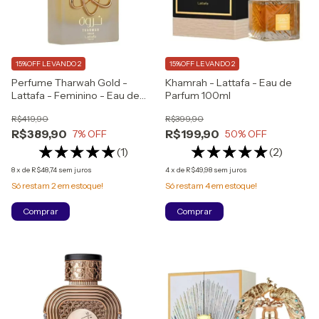
15%OFF LEVANDO 2
15%OFF LEVANDO 2
Perfume Tharwah Gold -
Khamrah - Lattafa - Eau de
Lattafa - Feminino - Eau de
Parfum 100ml
Parfum
R$419,90
R$399,90
R$389,90
R$199,90
7
% OFF
50
% OFF
(1)
(2)
8
x
de
R$48,74
sem juros
4
x
de
R$49,98
sem juros
Só restam
2
em estoque!
Só restam
4
em estoque!
Comprar
Comprar