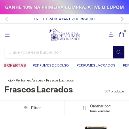
FRETE GRÁTIS A PARTIR DE R$149,90
0
#OFERTAS
PERFUMES DE BOLSO
PERFUMES LACRADOS
PE
Início
>
Perfumes Árabes
>
Frascos Lacrados
Frascos Lacrados
367 produtos
Ordenar por:
Filtrar
Mais vendidos