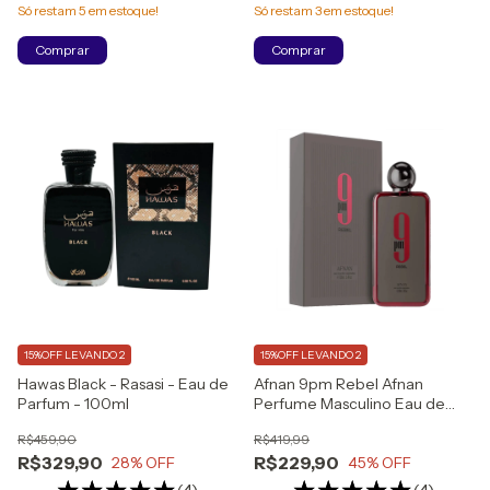
Só restam
5
em estoque!
Só restam
3
em estoque!
15%OFF LEVANDO 2
15%OFF LEVANDO 2
Hawas Black - Rasasi - Eau de
Afnan 9pm Rebel Afnan
Parfum - 100ml
Perfume Masculino Eau de
Parfum
R$459,90
R$419,99
R$329,90
R$229,90
28
% OFF
45
% OFF