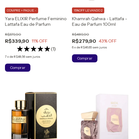
COMPRE + PAGUE -
15%OFF LEVANDO 2
Yara ELIXIR Perfume Feminino
Khamrah Qahwa - Lattafa -
Lattafa Eau de Parfum
Eau de Parfum 100ml
R$379,90
R$489,90
R$339,90
R$279,90
11
% OFF
43
% OFF
6
x
de
R$46,65
sem juros
(1)
7
x
de
R$48,56
sem juros
Comprar
Comprar