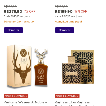
Masculino - Eau de Parfum
Parfum Lacrado(100ml)
R$299,90
R$229,90
R$279,90
R$189,90
7
% OFF
17
% OFF
6
x
de
R$46,65
sem juros
4
x
de
R$47,48
sem juros
Só restam
2
em estoque!
Atenção, última peça!
15%OFF LEVANDO 2
15%OFF LEVANDO 2
Perfume Wazeer Al Noble -
Rayhaan Elixir Rayhaan