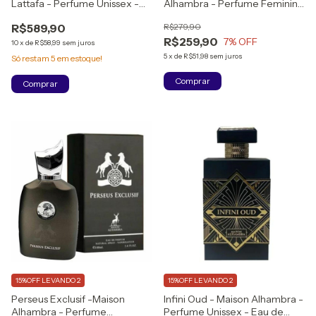
Lattafa - Perfume Unissex -
Alhambra - Perfume Feminino
Eau de Parfum
- Eau de Parfum - 100ml
R$589,90
R$279,90
R$259,90
7
% OFF
10
x
de
R$58,99
sem juros
5
x
de
R$51,98
sem juros
Só restam
5
em estoque!
15%OFF LEVANDO 2
15%OFF LEVANDO 2
Perseus Exclusif -Maison
Infini Oud - Maison Alhambra -
Alhambra - Perfume
Perfume Unissex - Eau de