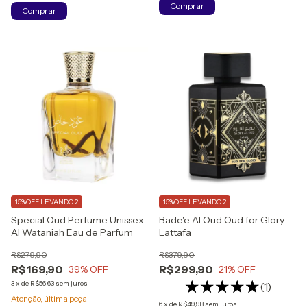
Comprar
15%OFF LEVANDO 2
15%OFF LEVANDO 2
Special Oud Perfume Unissex
Bade'e Al Oud Oud for Glory -
Al Wataniah Eau de Parfum
Lattafa
R$279,90
R$379,90
R$169,90
R$299,90
39
% OFF
21
% OFF
3
x
de
R$56,63
sem juros
(1)
Atenção, última peça!
6
x
de
R$49,98
sem juros