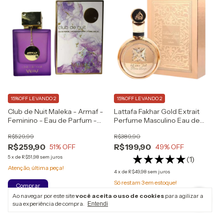
15%OFF LEVANDO 2
15%OFF LEVANDO 2
Club de Nuit Maleka - Armaf -
Lattafa Fakhar Gold Extrait
Feminino - Eau de Parfum -
Perfume Masculino Eau de
100ml
Parfum
R$529,99
R$389,90
R$259,90
R$199,90
51
% OFF
49
% OFF
5
x
de
R$51,98
sem juros
(1)
Atenção, última peça!
4
x
de
R$49,98
sem juros
Só restam
3
em estoque!
Ao navegar por este site
você aceita o uso de cookies
para agilizar a
sua experiência de compra.
Entendi