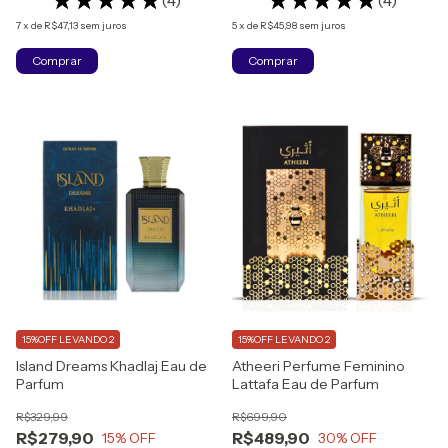
(4)
(4)
7
x
de
R$47,13
sem juros
5
x
de
R$45,98
sem juros
Comprar
15%OFF LEVANDO 2
15%OFF LEVANDO 2
Island Dreams Khadlaj Eau de
Atheeri Perfume Feminino
Parfum
Lattafa Eau de Parfum
R$329,99
R$699,90
R$279,90
R$489,90
15
% OFF
30
% OFF