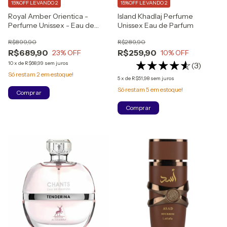
15%OFF LEVANDO 2
15%OFF LEVANDO 2
Royal Amber Orientica -
Island Khadlaj Perfume
Perfume Unissex - Eau de
Unissex Eau de Parfum
Parfum Lacrado
R$899,90
R$289,90
R$689,90
R$259,90
23
% OFF
10
% OFF
10
x
de
R$68,99
sem juros
(3)
Só restam
2
em estoque!
5
x
de
R$51,98
sem juros
Só restam
5
em estoque!
Comprar
Comprar