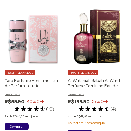
15%OFF LEVANDO 2
15%OFF LEVANDO 2
Yara Perfume Feminino Eau
Al Wataniah Sabah Al Ward
de Parfum Lattafa
Perfume Feminino Eau de
Parfum
R$149,90
R$299,90
R$89,90
R$189,90
40
% OFF
37
% OFF
(10)
(4)
2
x
de
R$44,95
sem juros
4
x
de
R$47,48
sem juros
Só restam
4
em estoque!
Comprar