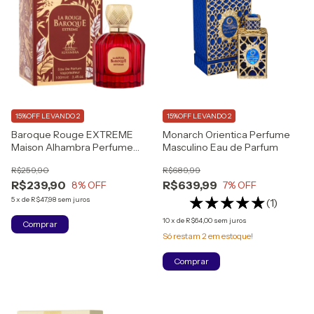
15%OFF LEVANDO 2
15%OFF LEVANDO 2
Baroque Rouge EXTREME
Monarch Orientica Perfume
Maison Alhambra Perfume
Masculino Eau de Parfum
Feminino - Eau de Parfum -
R$259,90
R$689,99
(100ml)
R$239,90
R$639,99
8
% OFF
7
% OFF
5
x
de
R$47,98
sem juros
(1)
10
x
de
R$64,00
sem juros
Só restam
2
em estoque!
Comprar