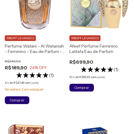
15%OFF LEVANDO 2
15%OFF LEVANDO 2
Perfume Watani - Al Wataniah
Afeef Perfume Feminino
- Feminino - Eau de Parfum -
Lattafa Eau de Parfum
100ml
R$249,90
R$699,90
R$189,90
24
% OFF
(1)
(1)
10
x
de
R$69,99
sem juros
4
x
de
R$47,48
sem juros
Comprar
Só restam
2
em estoque!