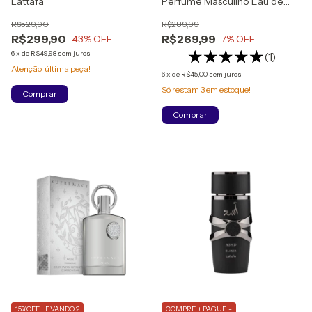
Lattafa
Perfume Masculino Eau de
Parfum
R$529,90
R$289,99
R$299,90
R$269,99
43
% OFF
7
% OFF
6
x
de
R$49,98
sem juros
(1)
Atenção, última peça!
6
x
de
R$45,00
sem juros
Só restam
3
em estoque!
Comprar
Comprar
15%OFF LEVANDO 2
COMPRE + PAGUE -