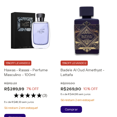
15%OFF LEVANDO 2
15%OFF LEVANDO 2
Hawas - Rasasi - Perfume
Bade'e Al Oud Amethyst -
Masculino - 100ml
Lattafa
R$312,23
R$299,90
R$289,99
R$269,90
7
% OFF
10
% OFF
6
x
de
R$44,98
sem juros
(3)
Só restam
2
em estoque!
6
x
de
R$48,33
sem juros
Só restam
2
em estoque!
Comprar