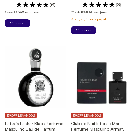
(6)
(3)
6
x
de
R$46,65
sem juros
10
x
de
R$48,99
sem juros
Atenção, última peça!
Comprar
15%OFF LEVANDO 2
15%OFF LEVANDO 2
Lattafa Fakhar Black Perfume
Club de Nuit Intense Man
Masculino Eau de Parfum
Perfume Masculino Armaf
EXTRAIT