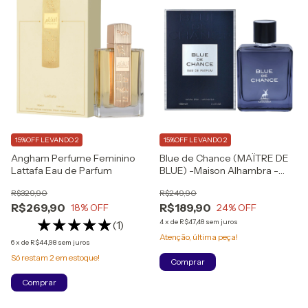
15%OFF LEVANDO 2
15%OFF LEVANDO 2
Angham Perfume Feminino
Blue de Chance (MAÏTRE DE
Lattafa Eau de Parfum
BLUE) -Maison Alhambra -
Perfume Masculino - Eau de
R$329,90
R$249,90
Parfum (100ml)
R$269,90
R$189,90
18
% OFF
24
% OFF
4
x
de
R$47,48
sem juros
(1)
Atenção, última peça!
6
x
de
R$44,98
sem juros
Só restam
2
em estoque!
Comprar