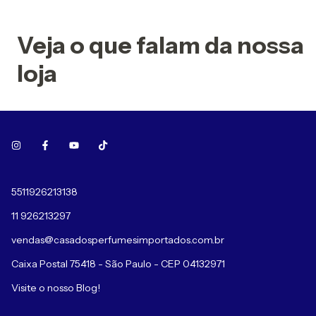
Veja o que falam da nossa
loja
5511926213138
11 926213297
vendas@casadosperfumesimportados.com.br
Caixa Postal 75418 - São Paulo - CEP 04132971
Visite o nosso Blog!