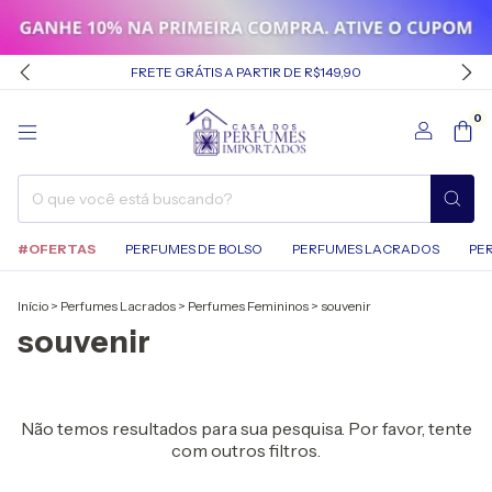
FRETE GRÁTIS A PARTIR DE R$149,90
0
#OFERTAS
PERFUMES DE BOLSO
PERFUMES LACRADOS
PE
Início
>
Perfumes Lacrados
>
Perfumes Femininos
>
souvenir
souvenir
Não temos resultados para sua pesquisa. Por favor, tente
com outros filtros.