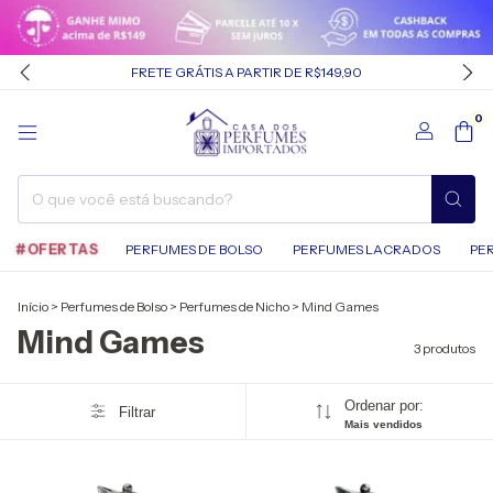
FRETE GRÁTIS A PARTIR DE R$149,90
0
#OFERTAS
PERFUMES DE BOLSO
PERFUMES LACRADOS
PE
Início
>
Perfumes de Bolso
>
Perfumes de Nicho
>
Mind Games
Mind Games
3 produtos
Ordenar por:
Filtrar
Mais vendidos