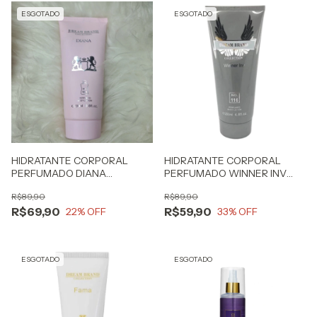
ESGOTADO
ESGOTADO
HIDRATANTE CORPORAL
HIDRATANTE CORPORAL
PERFUMADO DIANA
PERFUMADO WINNER INV
INSPIRAÇÃO DELINA 200ML -
INSPIRAÇÃO INVICTUS 200ML
R$89,90
R$89,90
DREAMBRAND
-DREAMBRAND
R$69,90
R$59,90
22
% OFF
33
% OFF
ESGOTADO
ESGOTADO