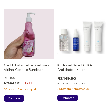
Gel Hidratante Beijável para
Kit Travel Size TALIKA
Virilha, Coxas e Bumbum
Antiidade - 4 itens
Morango com Chantilly -
R$64,99
R$149,90
305ml
R$44,99
31
% OFF
3
x
de
R$49,97
sem juros
Só restam
4
em estoque!
Só restam
2
em estoque!