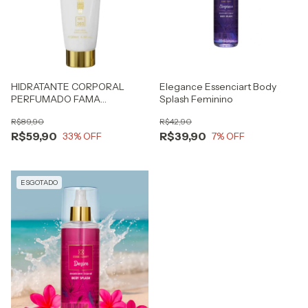
HIDRATANTE CORPORAL
Elegance Essenciart Body
PERFUMADO FAMA
Splash Feminino
INSPIRAÇÃO FAME 200ML -
R$89,90
R$42,90
DREAMBRAND
R$59,90
R$39,90
33
% OFF
7
% OFF
ESGOTADO