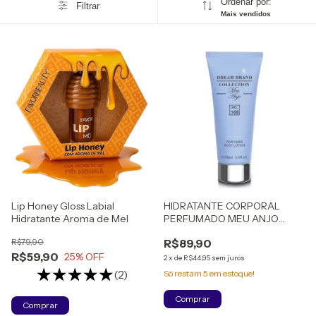
Ordenar por:
Filtrar
Mais vendidos
Lip Honey Gloss Labial
HIDRATANTE CORPORAL
Hidratante Aroma de Mel
PERFUMADO MEU ANJO
INSPIRAÇÃO ANGEL 200ML -
R$79,90
R$89,90
DREAMBRAND
R$59,90
25
% OFF
2
x
de
R$44,95
sem juros
(2)
Só restam
5
em estoque!