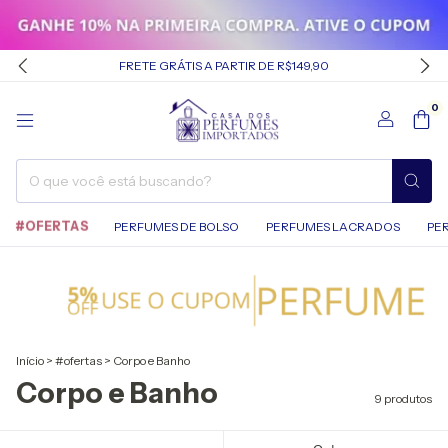
FRETE GRÁTIS A PARTIR DE R$149,90
0
#OFERTAS
PERFUMES DE BOLSO
PERFUMES LACRADOS
PE
Início
>
#ofertas
>
Corpo e Banho
Corpo e Banho
9 produtos