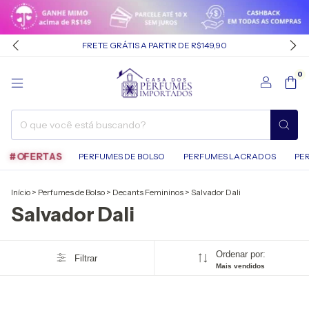
FRETE GRÁTIS A PARTIR DE R$149,90
0
#OFERTAS
PERFUMES DE BOLSO
PERFUMES LACRADOS
PE
Início
>
Perfumes de Bolso
>
Decants Femininos
>
Salvador Dali
Salvador Dali
Ordenar por:
Filtrar
Mais vendidos