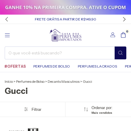
FRETE GRÁTIS A PARTIR DE R$149,90
0
#OFERTAS
PERFUMES DE BOLSO
PERFUMES LACRADOS
PE
Início
>
Perfumes de Bolso
>
Decants Masculinos
>
Gucci
Gucci
Ordenar por:
Filtrar
Mais vendidos