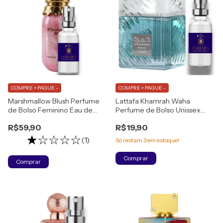
COMPRE + PAGUE -
COMPRE + PAGUE -
Marshmallow Blush Perfume
Lattafa Khamrah Waha
de Bolso Feminino Eau de
Perfume de Bolso Unissex
Parfum
(DECANT) Eau de Parfum
R$59,90
R$19,90
(1)
Só restam
3
em estoque!
Comprar
Comprar