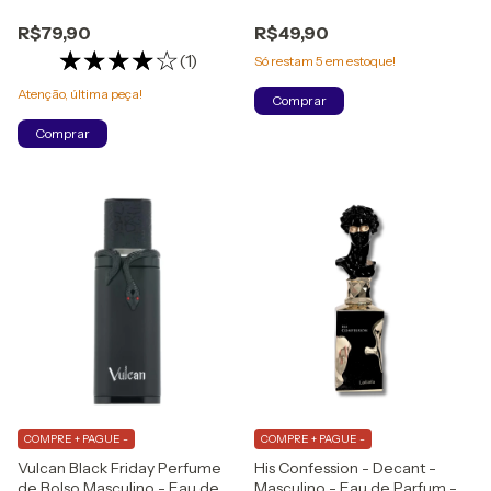
de Parfum
R$79,90
R$49,90
(1)
Só restam
5
em estoque!
Atenção, última peça!
Comprar
Comprar
COMPRE + PAGUE -
COMPRE + PAGUE -
Vulcan Black Friday Perfume
His Confession - Decant -
de Bolso Masculino - Eau de
Masculino - Eau de Parfum -