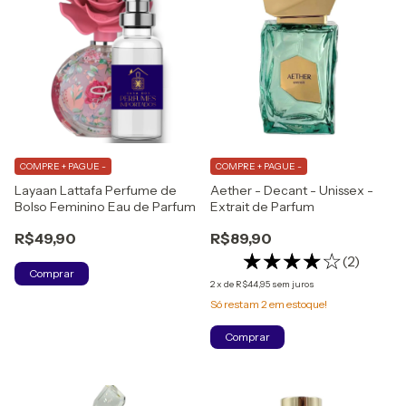
COMPRE + PAGUE -
COMPRE + PAGUE -
Layaan Lattafa Perfume de
Aether - Decant - Unissex -
Bolso Feminino Eau de Parfum
Extrait de Parfum
R$49,90
R$89,90
(2)
Comprar
2
x
de
R$44,95
sem juros
Só restam
2
em estoque!
Comprar