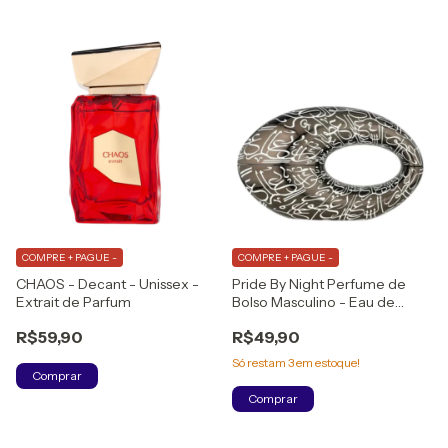
COMPRE + PAGUE -
COMPRE + PAGUE -
CHAOS - Decant - Unissex -
Pride By Night Perfume de
Extrait de Parfum
Bolso Masculino - Eau de
Parfum
R$59,90
R$49,90
Só restam
3
em estoque!
Comprar
Comprar