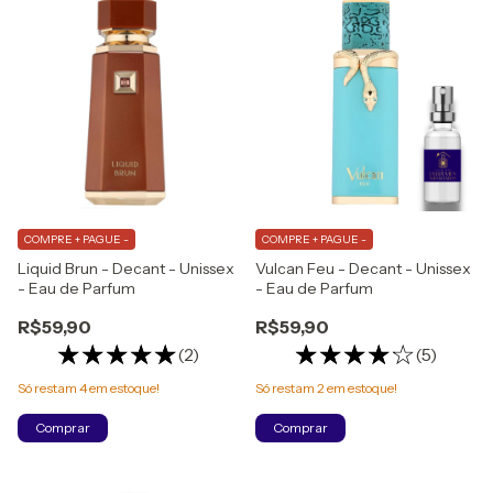
COMPRE + PAGUE -
COMPRE + PAGUE -
Liquid Brun - Decant - Unissex
Vulcan Feu - Decant - Unissex
- Eau de Parfum
- Eau de Parfum
R$59,90
R$59,90
(2)
(5)
Só restam
4
em estoque!
Só restam
2
em estoque!
Comprar
Comprar