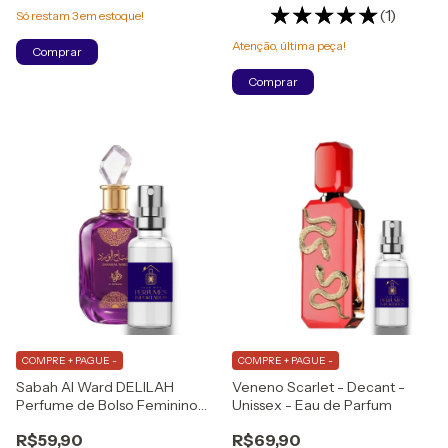
(1)
Só restam
3
em estoque!
Atenção, última peça!
Comprar
Comprar
COMPRE + PAGUE -
COMPRE + PAGUE -
Sabah Al Ward DELILAH
Veneno Scarlet - Decant -
Perfume de Bolso Feminino
Unissex - Eau de Parfum
Eau de Parfum
R$59,90
R$69,90