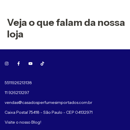
Veja o que falam da nossa
loja
5511926213138
11 926213297
vendas@casadosperfumesimportados.com.br
Caixa Postal 75418 - São Paulo - CEP 04132971
Visite o nosso Blog!