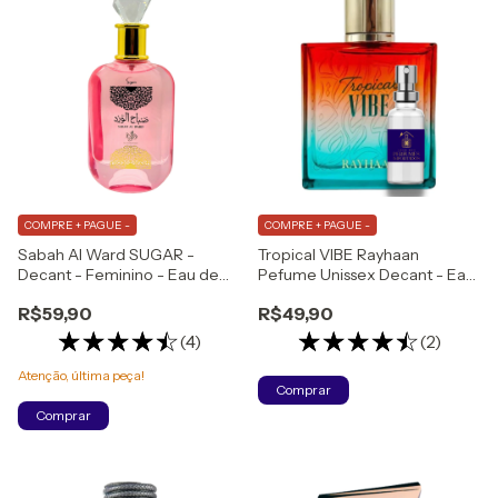
COMPRE + PAGUE -
COMPRE + PAGUE -
Sabah Al Ward SUGAR -
Tropical VIBE Rayhaan
Decant - Feminino - Eau de
Pefume Unissex Decant - Eau
Parfum
de Parfum
R$59,90
R$49,90
(4)
(2)
Atenção, última peça!
Comprar
Comprar