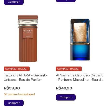
Comprar
COMPRE + PAGUE -
COMPRE + PAGUE -
Historic SAHARA - Decant -
Al Nashama Caprice - Decant
Unissex - Eau de Parfum
- Perfume Masculino - Eau de
Parfum
R$59,90
R$49,90
Só restam
4
em estoque!
Comprar
Comprar