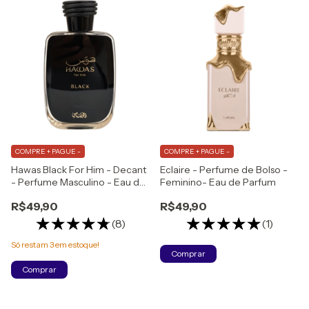
COMPRE + PAGUE -
COMPRE + PAGUE -
Hawas Black For Him - Decant
Eclaire - Perfume de Bolso -
- Perfume Masculino - Eau de
Feminino- Eau de Parfum
Parfum
R$49,90
R$49,90
(8)
(1)
Só restam
3
em estoque!
Comprar
Comprar