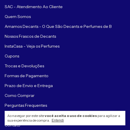
SAC - Atendimento Ao Cliente
Quem Somos
Amamos Decants - O Que São Decants e Perfumes de B
Nossos Frascos de Decants
InstaCasa - Veja os Perfumes
Cupons
Trocas e Devoluções
Formas de Pagamento
Prazo de Envio e Entrega
Como Comprar
Perguntas Frequentes
Política de Privacidade
Ao navegar por este site
você aceita o uso de cookies
para agilizar a
sua experiência de compra.
Entendi
Contato