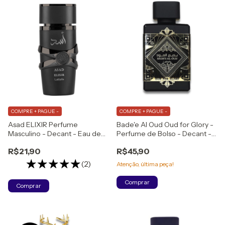
COMPRE + PAGUE -
COMPRE + PAGUE -
Asad ELIXIR Perfume
Bade'e Al Oud Oud for Glory -
Masculino - Decant - Eau de
Perfume de Bolso - Decant -
Parfum
Unissex - Eau de Parfum
R$21,90
R$45,90
(2)
Atenção, última peça!
Comprar
Comprar