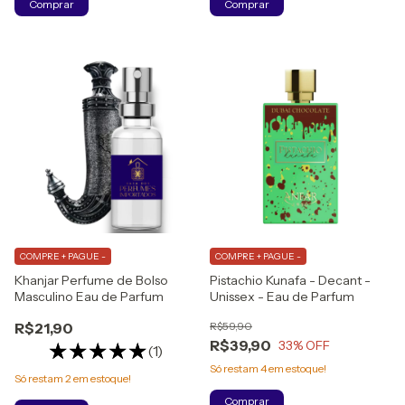
Comprar
Comprar
COMPRE + PAGUE -
COMPRE + PAGUE -
Khanjar Perfume de Bolso
Pistachio Kunafa - Decant -
Masculino Eau de Parfum
Unissex - Eau de Parfum
R$21,90
R$59,90
R$39,90
33
% OFF
(1)
Só restam
4
em estoque!
Só restam
2
em estoque!
Comprar