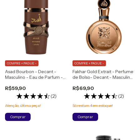
COMPRE + PAGUE -
COMPRE + PAGUE -
Asad Bourbon - Decant -
Fakhar Gold Extrait - Perfume
Masculino - Eau de Parfum -
de Bolso- Decant - Masculino
Lançamento
- Eau de Parfum
R$59,90
R$69,90
(2)
(2)
Atenção, última peça!
Só restam
4
em estoque!
Comprar
Comprar