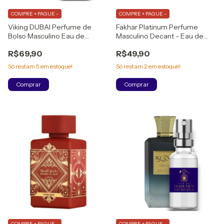
COMPRE + PAGUE -
COMPRE + PAGUE -
Viking DUBAI Perfume de
Fakhar Platinum Perfume
Bolso Masculino Eau de
Masculino Decant - Eau de
Parfum
Parfum
R$69,90
R$49,90
Só restam
5
em estoque!
Só restam
2
em estoque!
Comprar
Comprar
COMPRE + PAGUE -
COMPRE + PAGUE -