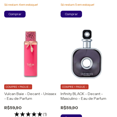
Só restam
4
em estoque!
Só restam
5
em estoque!
Comprar
Comprar
COMPRE + PAGUE -
COMPRE + PAGUE -
Vulcan Baie - Decant - Unissex
Infinity BLACK - Decant -
- Eau de Parfum
Masculino - Eau de Parfum
R$59,90
R$59,90
(1)