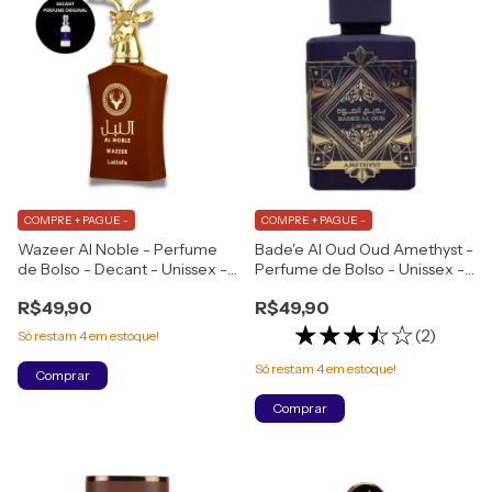
COMPRE + PAGUE -
COMPRE + PAGUE -
Wazeer Al Noble - Perfume
Bade'e Al Oud Oud Amethyst -
de Bolso - Decant - Unissex -
Perfume de Bolso - Unissex -
Eau de Parfum
Eau de Parfum
R$49,90
R$49,90
(2)
Só restam
4
em estoque!
Só restam
4
em estoque!
Comprar
Comprar