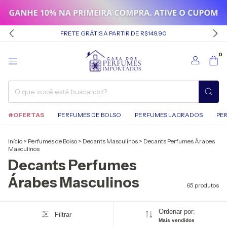
FRETE GRÁTIS A PARTIR DE R$149,90
0
#OFERTAS
PERFUMES DE BOLSO
PERFUMES LACRADOS
PE
Início
>
Perfumes de Bolso
>
Decants Masculinos
>
Decants Perfumes Árabes
Masculinos
Decants Perfumes
Árabes Masculinos
65 produtos
Ordenar por:
Filtrar
Mais vendidos