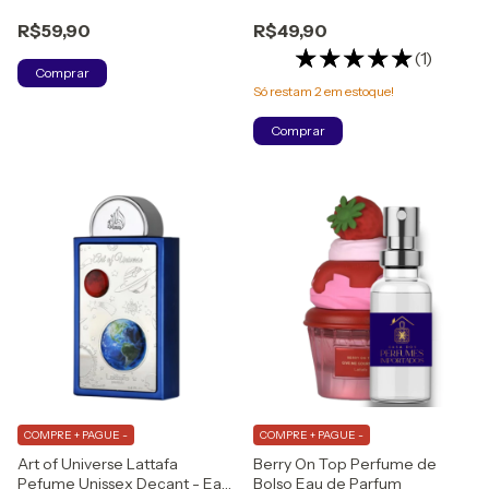
Feminino Eau de Parfum
Parfum
R$59,90
R$49,90
(1)
Comprar
Só restam
2
em estoque!
Comprar
COMPRE + PAGUE -
COMPRE + PAGUE -
Art of Universe Lattafa
Berry On Top Perfume de
Pefume Unissex Decant - Eau
Bolso Eau de Parfum