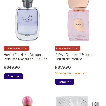
COMPRE + PAGUE -
COMPRE + PAGUE -
Hawas For Him - Decant -
IRIDA - Decant - Unissex -
Perfume Masculino - Eau de
Extrait de Parfum
Parfum
R$49,90
R$59,90
Só restam
3
em estoque!
Comprar
Comprar