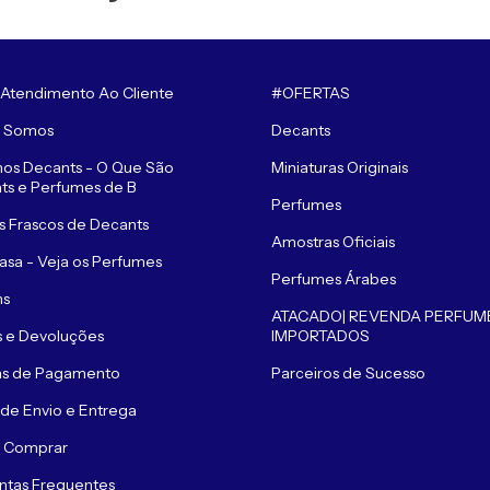
 Atendimento Ao Cliente
#OFERTAS
 Somos
Decants
s Decants - O Que São
Miniaturas Originais
ts e Perfumes de B
Perfumes
s Frascos de Decants
Amostras Oficiais
asa - Veja os Perfumes
Perfumes Árabes
ns
ATACADO| REVENDA PERFUM
s e Devoluções
IMPORTADOS
s de Pagamento
Parceiros de Sucesso
 de Envio e Entrega
 Comprar
ntas Frequentes