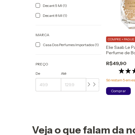
Decant 5 Ml (1)
Decant 8 Ml (1)
MARCA
COMPRE + PAGUE 
Casa Dos Perfumes Importados (1)
Elie Saab Le 
Perfume de Bo
Eau de Parfu
R$49,90
PREÇO
De
Até
Só restam
5
em es
Comprar
Veja o que falam da n