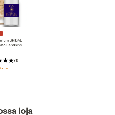
-
Parfum BRIDAL
lso Feminino
m
(1)
toque!
ossa loja