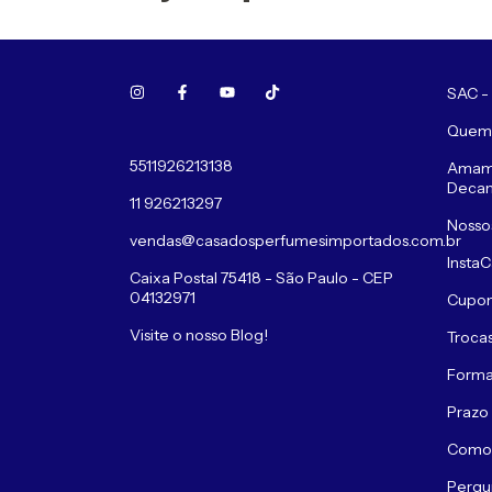
SAC -
Quem
5511926213138
Amamo
Decan
11 926213297
Nosso
vendas@casadosperfumesimportados.com.br
InstaC
Caixa Postal 75418 - São Paulo - CEP
04132971
Cupo
Visite o nosso Blog!
Troca
Forma
Prazo
Como
Pergu