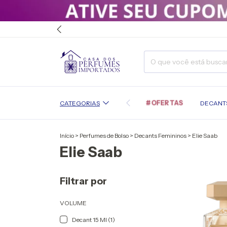
#OFERTAS
CATEGORIAS
DECANT
Início
>
Perfumes de Bolso
>
Decants Femininos
>
Elie Saab
Elie Saab
Filtrar por
VOLUME
Decant 15 Ml (1)