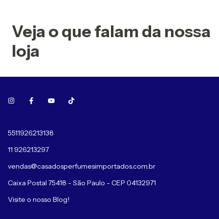
Veja o que falam da nossa
loja
5511926213138
11 926213297
vendas@casadosperfumesimportados.com.br
Caixa Postal 75418 - São Paulo - CEP 04132971
Visite o nosso Blog!