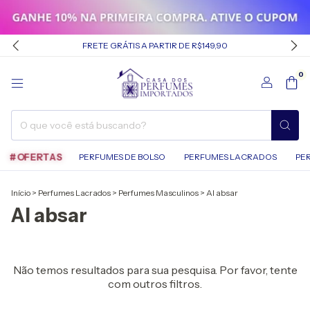
FRETE GRÁTIS A PARTIR DE R$149,90
0
#OFERTAS
PERFUMES DE BOLSO
PERFUMES LACRADOS
PE
Início
>
Perfumes Lacrados
>
Perfumes Masculinos
>
Al absar
Al absar
Não temos resultados para sua pesquisa. Por favor, tente
com outros filtros.