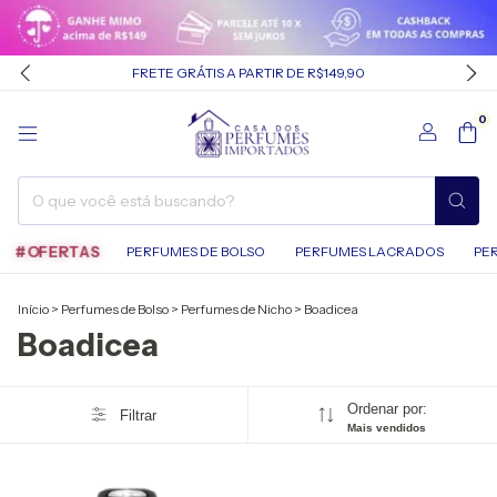
FRETE GRÁTIS A PARTIR DE R$149,90
0
#OFERTAS
PERFUMES DE BOLSO
PERFUMES LACRADOS
PE
Início
>
Perfumes de Bolso
>
Perfumes de Nicho
>
Boadicea
Boadicea
Ordenar por:
Filtrar
Mais vendidos