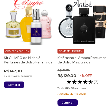
COMPRE + PAGUE -
COMPRE + PAGUE -
Kit OLIMPO de Nicho 3
Kit Essencial Árabes Perfumes
Perfumes de Bolso Femininos
de Bolso Masculinos
R$147,90
R$149,70
R$129,00
14
% OFF
3
x
de
R$49,30
sem juros
(2)
Comprar
2
x
de
R$64,50
sem juros
Atenção, última peça!
Comprar