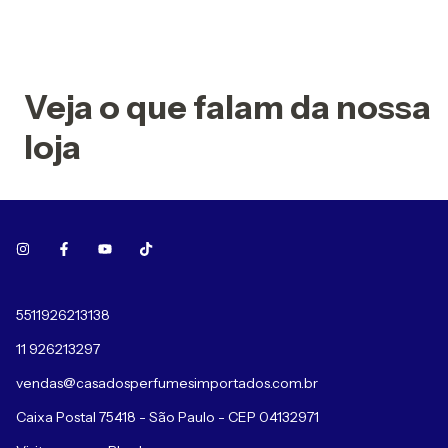
Veja o que falam da nossa
loja
5511926213138
11 926213297
vendas@casadosperfumesimportados.com.br
Caixa Postal 75418 - São Paulo - CEP 04132971