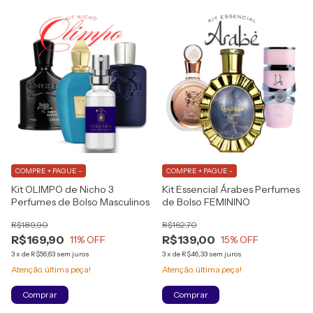
COMPRE + PAGUE -
COMPRE + PAGUE -
Kit OLIMPO de Nicho 3
Kit Essencial Árabes Perfumes
Perfumes de Bolso Masculinos
de Bolso FEMININO
R$189,90
R$162,70
R$169,90
R$139,00
11
% OFF
15
% OFF
3
x
de
R$56,63
sem juros
3
x
de
R$46,33
sem juros
Atenção, última peça!
Atenção, última peça!
Comprar
Comprar