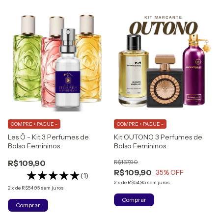
COMPRE + PAGUE -
COMPRE + PAGUE -
Les Ô - Kit 3 Perfumes de
Kit OUTONO 3 Perfumes de
Bolso Femininos
Bolso Femininos
R$109,90
R$167,90
R$109,90
35
% OFF
(1)
2
x
de
R$54,95
sem juros
2
x
de
R$54,95
sem juros
Comprar
Comprar