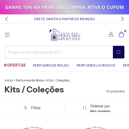
FRETE GRÁTIS A PARTIR DE R$149,90
0
#OFERTAS
PERFUMES DE BOLSO
PERFUMES LACRADOS
PE
Início
>
Perfumes de Bolso
>
Kits / Coleções
Kits / Coleções
10 produtos
Ordenar por:
Filtrar
Mais vendidos