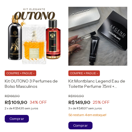
COMPRE + PAGUE -
COMPRE + PAGUE -
Kit OUTONO 3 Perfumes de
Kit Montblanc Legend Eau de
Bolso Masculinos
Toilette Perfume 7.5ml +
Shower Gel
R$166,90
R$199,90
R$109,90
R$149,90
34
% OFF
25
% OFF
2
x
de
R$54,95
sem juros
3
x
de
R$49,97
sem juros
Só restam
4
em estoque!
Comprar