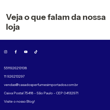
Veja o que falam da nossa
loja
5511926213138
11 926213297
vendas@casadosperfumesimportados.com.br
Caixa Postal 75418 - São Paulo - CEP 04132971
Visite o nosso Blog!