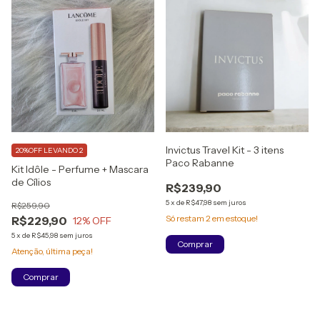
Invictus Travel Kit - 3 itens
20%OFF LEVANDO 2
Paco Rabanne
Kit Idôle - Perfume + Mascara
de Cílios
R$239,90
5
x
de
R$47,98
sem juros
R$259,90
Só restam
2
em estoque!
R$229,90
12
% OFF
5
x
de
R$45,98
sem juros
Atenção, última peça!