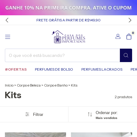
FRETE GRÁTIS A PARTIR DE R$149,90
0
#OFERTAS
PERFUMES DE BOLSO
PERFUMES LACRADOS
PE
Início
>
Corpo e Beleza
>
Corpo e Banho
>
Kits
Kits
2 produtos
Ordenar por:
Filtrar
Mais vendidos