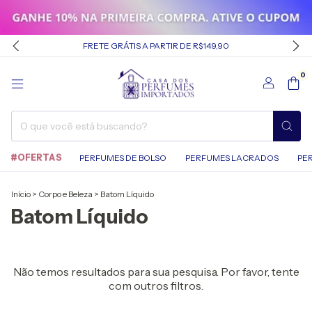
FRETE GRÁTIS A PARTIR DE R$149,90
0
#OFERTAS
PERFUMES DE BOLSO
PERFUMES LACRADOS
PE
Início
>
Corpo e Beleza
>
Batom Líquido
Batom Líquido
Não temos resultados para sua pesquisa. Por favor, tente
com outros filtros.