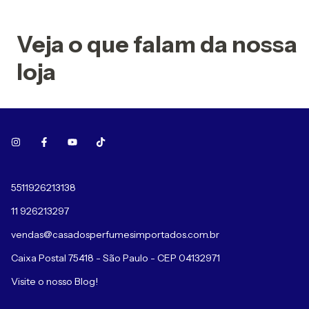
Veja o que falam da nossa
loja
5511926213138
11 926213297
vendas@casadosperfumesimportados.com.br
Caixa Postal 75418 - São Paulo - CEP 04132971
Visite o nosso Blog!