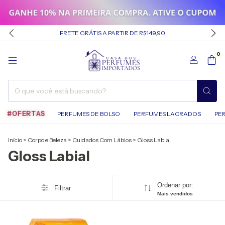
FRETE GRÁTIS A PARTIR DE R$149,90
0
#OFERTAS
PERFUMES DE BOLSO
PERFUMES LACRADOS
PE
Início
>
Corpo e Beleza
>
Cuidados Com Lábios
>
Gloss Labial
Gloss Labial
Ordenar por:
Filtrar
Mais vendidos