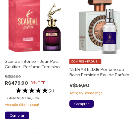
Scandal Intense - Jean Paul
COMPRE + PAGUE -
Gaultier -Perfume Feminino -
NEBRAS ELIXIR Perfume de
Eau de Parfum Intense
Bolso Feminino Eau de Parfum
R$529,90
LACRADO
R$479,90
9
% OFF
R$59,90
(3)
(1)
8
x
de
R$59,99
sem juros
Atenção, última peça!
Atenção, última peça!
Comprar
Comprar