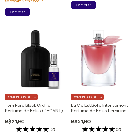
Só restam
2
em estoque!
Comprar
Comprar
COMPRE + PAGUE -
COMPRE + PAGUE -
Tom Ford Black Orchid
La Vie Est Belle Intensement
Perfume de Bolso (DECANT)
Perfume de Bolso Feminino
Eau de Toilette
Eau de Parfum
R$21,90
R$21,90
(2)
(2)