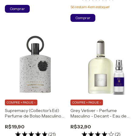
Só restam
4
em estoque!
Comprar
Comprar
COMPRE + PAGUE -
COMPRE + PAGUE -
Supremacy (Collector's Ed)
Grey Vetiver - Perfume
Perfume de Bolso Masculino
Masculino - Decant - Eau de
Eau de Parfum
Parfum
R$19,90
R$32,90
(21)
(2)