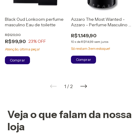
Black Oud Lonkoom perfume
Azzaro The Most Wanted -
masculino Eau de toilette
Azzaro - Perfume Masculino -
Eau de Parfum Intense -
R$129,90
R$1.149,90
100ml (LACRADO)
R$99,90
23
% OFF
10
x
de
R$114,99
sem juros
Só restam
3
em estoque!
Atenção, última peça!
1
/
2
Veja o que falam da nossa
loja