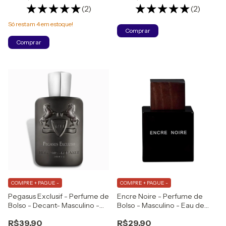
(2)
(2)
Só restam
4
em estoque!
Comprar
Comprar
COMPRE + PAGUE -
COMPRE + PAGUE -
Pegasus Exclusif - Perfume de
Encre Noire - Perfume de
Bolso - Decant- Masculino -
Bolso - Masculino - Eau de
Eau de Parfum
Parfum
R$39,90
R$29,90