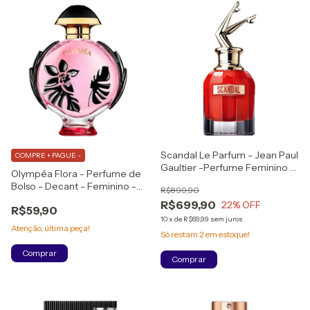
Scandal Le Parfum - Jean Paul
COMPRE + PAGUE -
Gaultier -Perfume Feminino -
Olympéa Flora - Perfume de
Eau de Parfum Intense
Bolso - Decant - Feminino -
R$899,90
LACRADO
Eau de Parfum
R$699,90
22
% OFF
R$59,90
(1)
Atenção, última peça!
10
x
de
R$69,99
sem juros
Comprar
Só restam
2
em estoque!
Comprar