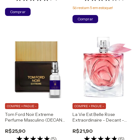
Só restam
5
em estoque!
Comprar
Comprar
COMPRE + PAGUE -
COMPRE + PAGUE -
Tom Ford Noir Extreme
La Vie Est Belle Rose
Perfume Masculino (DECANT)
Extraordinaire - Decant -
Eau de Parfum
Feminino - Eau de Parfum
R$25,90
R$21,90
(5)
(6)