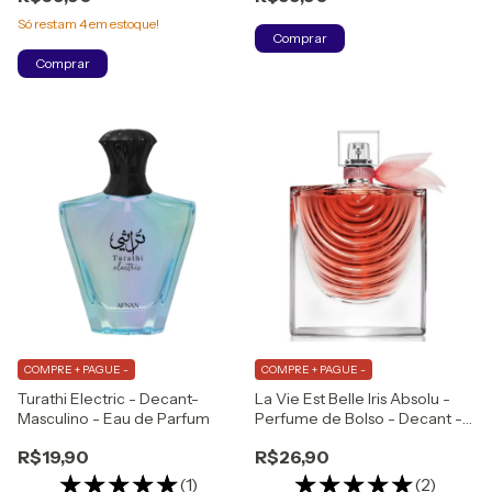
Só restam
4
em estoque!
Comprar
Comprar
COMPRE + PAGUE -
COMPRE + PAGUE -
Turathi Electric - Decant-
La Vie Est Belle Iris Absolu -
Masculino - Eau de Parfum
Perfume de Bolso - Decant -
Feminino - Eau de Parfum
R$19,90
R$26,90
(1)
(2)