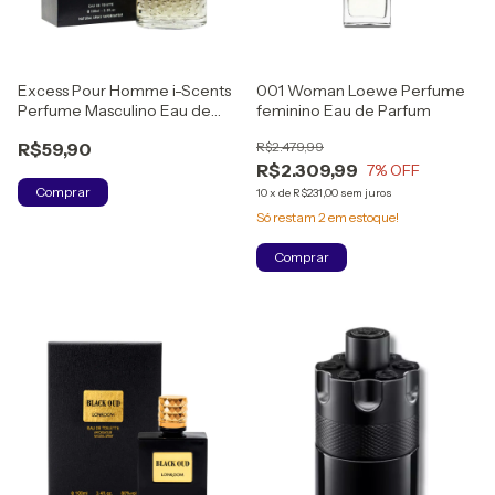
Excess Pour Homme i-Scents
001 Woman Loewe Perfume
Perfume Masculino Eau de
feminino Eau de Parfum
Toillete
R$59,90
R$2.479,99
R$2.309,99
7
% OFF
Comprar
10
x
de
R$231,00
sem juros
Só restam
2
em estoque!
Comprar