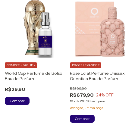
COMPRE + PAGUE -
15%OFF LEVANDO 2
World Cup Perfume de Bolso
Rose Eclat Perfume Unissex
Eau de Parfum
Orientica Eau de Parfum
R$29,90
R$899,90
R$679,90
24
% OFF
Comprar
10
x
de
R$67,99
sem juros
Atenção, última peça!
Comprar