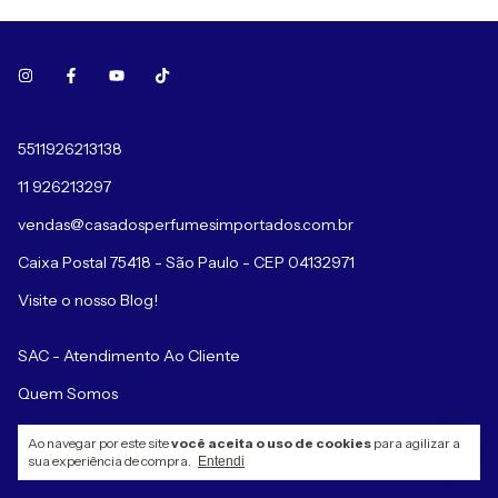
5511926213138
11 926213297
vendas@casadosperfumesimportados.com.br
Caixa Postal 75418 - São Paulo - CEP 04132971
Visite o nosso Blog!
SAC - Atendimento Ao Cliente
Quem Somos
Ao navegar por este site
você aceita o uso de cookies
para agilizar a
sua experiência de compra.
Entendi
Amamos Decants - O Que São Decants e Perfumes de B