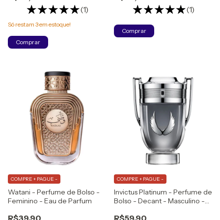
(1)
(1)
Só restam
3
em estoque!
Comprar
Comprar
COMPRE + PAGUE -
COMPRE + PAGUE -
Watani - Perfume de Bolso -
Invictus Platinum - Perfume de
Feminino - Eau de Parfum
Bolso - Decant - Masculino -
Eau de Parfum
R$39,90
R$59,90