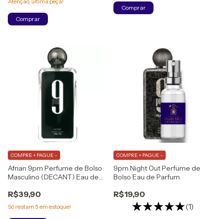
Atenção, última peça!
Comprar
Comprar
COMPRE + PAGUE -
COMPRE + PAGUE -
Afnan 9pm Perfume de Bolso
9pm Night Out Perfume de
Masculino (DECANT) Eau de
Bolso Eau de Parfum
Parfum
R$39,90
R$19,90
(1)
Só restam
5
em estoque!