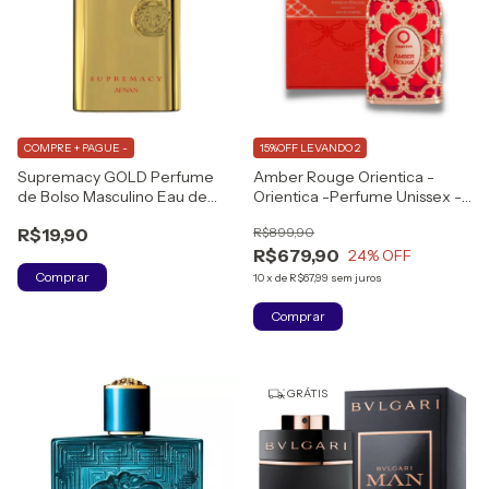
COMPRE + PAGUE -
15%OFF LEVANDO 2
Supremacy GOLD Perfume
Amber Rouge Orientica -
de Bolso Masculino Eau de
Orientica -Perfume Unissex -
Parfum
Eau de Parfum 80ml (lacrado)
R$19,90
R$899,90
R$679,90
24
% OFF
Comprar
10
x
de
R$67,99
sem juros
GRÁTIS