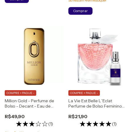
Só restam
4
em estoque!
Comprar
COMPRE + PAGUE -
COMPRE + PAGUE -
Million Gold - Perfume de
La Vie Est Belle L`Eclat
Bolso - Decant - Eau de
Perfume de Bolso Feminino
Parfum Intense
Eau de Parfum
R$49,90
R$21,90
(1)
(1)