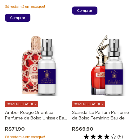
Só restam
2
em estoque!
Comprar
Comprar
COMPRE + PAGUE -
COMPRE + PAGUE -
Amber Rouge Orientica
Scandal Le Parfum Perfume
Perfume de Bolso Unissex Eau
de Bolso Feminino Eau de
de Parfum
Parfum Intense
R$71,90
R$69,90
(5)
Só restam
4
em estoque!