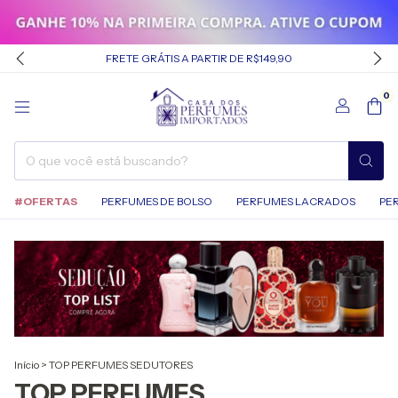
FRETE GRÁTIS A PARTIR DE R$149,90
0
#OFERTAS
PERFUMES DE BOLSO
PERFUMES LACRADOS
PE
Início
>
TOP PERFUMES SEDUTORES
TOP PERFUMES