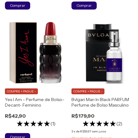
Comprar
Comprar
COMPRE + PAGUE -
COMPRE + PAGUE -
Yes I Am - Perfume de Bolso-
Bvlgari Man In Black PARFUM
Decant- Feminino
Perfume de Bolso Masculino
R$42,90
R$179,90
(1)
(2)
3
x
de
R$59,97
sem juros
Comprar