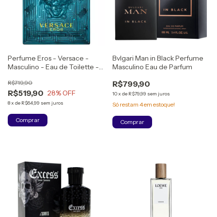
Perfume Eros - Versace -
Bvlgari Man in Black Perfume
Masculino - Eau de Toilette -
Masculino Eau de Parfum
100ml (LACRADO)
R$719,90
R$799,90
R$519,90
28
% OFF
10
x
de
R$79,99
sem juros
8
x
de
R$64,99
sem juros
Só restam
4
em estoque!
Comprar