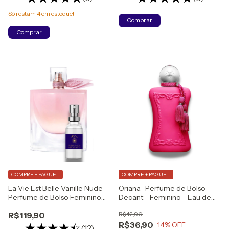
Só restam
4
em estoque!
Comprar
Comprar
COMPRE + PAGUE -
COMPRE + PAGUE -
La Vie Est Belle Vanille Nude
Oriana- Perfume de Bolso -
Perfume de Bolso Feminino
Decant - Feminino - Eau de
Eau de Parfum Sensuelle
Parfum
R$119,90
R$42,90
R$36,90
14
% OFF
(12)