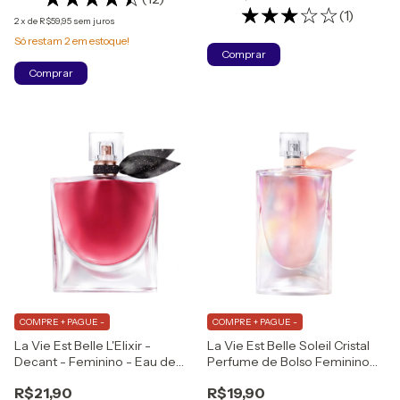
(1)
2
x
de
R$59,95
sem juros
Só restam
2
em estoque!
Comprar
Comprar
COMPRE + PAGUE -
COMPRE + PAGUE -
La Vie Est Belle L'Elixir -
La Vie Est Belle Soleil Cristal
Decant - Feminino - Eau de
Perfume de Bolso Feminino
Parfum
Eau de Parfum
R$21,90
R$19,90