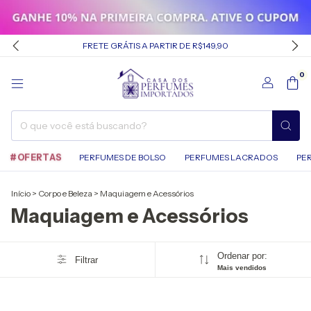
FRETE GRÁTIS A PARTIR DE R$149,90
0
#OFERTAS
PERFUMES DE BOLSO
PERFUMES LACRADOS
PE
Início
>
Corpo e Beleza
>
Maquiagem e Acessórios
Maquiagem e Acessórios
Ordenar por:
Filtrar
Mais vendidos