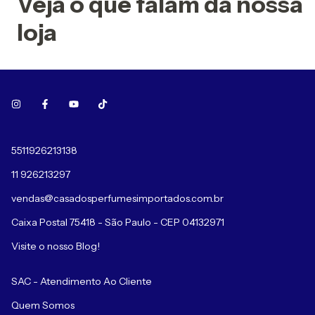
Veja o que falam da nossa
loja
5511926213138
11 926213297
vendas@casadosperfumesimportados.com.br
Caixa Postal 75418 - São Paulo - CEP 04132971
Visite o nosso Blog!
SAC - Atendimento Ao Cliente
Quem Somos