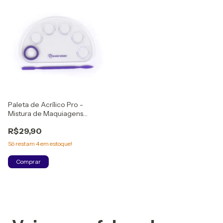
Paleta de Acrílico Pro -
Mistura de Maquiagens
Líquidas e Cremosas
R$29,90
KlassVough
Só restam
4
em estoque!