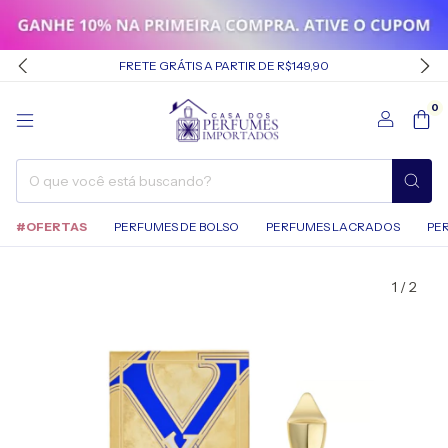
FRETE GRÁTIS A PARTIR DE R$149,90
0
#OFERTAS
PERFUMES DE BOLSO
PERFUMES LACRADOS
PE
1
/
2