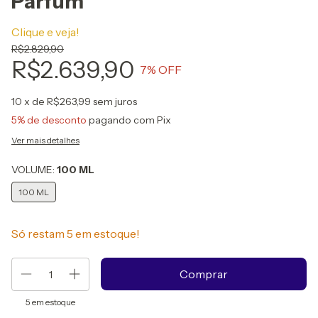
Parfum
Clique e veja!
R$2.829,90
R$2.639,90
7
% OFF
10
x de
R$263,99
sem juros
5% de desconto
pagando com Pix
Ver mais detalhes
VOLUME:
100 ML
100 ML
Só restam
5
em estoque!
5
em estoque