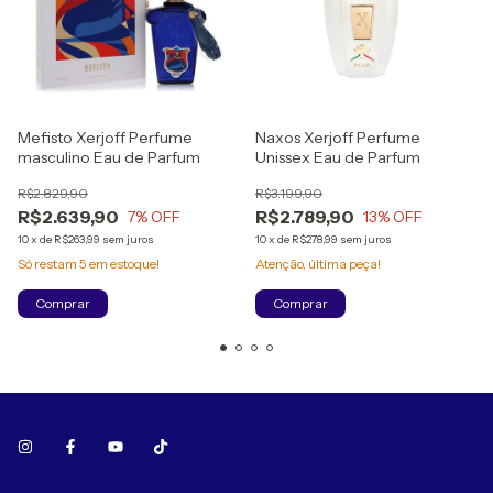
Mefisto Xerjoff Perfume
Naxos Xerjoff Perfume
masculino Eau de Parfum
Unissex Eau de Parfum
R$2.829,90
R$3.199,90
R$2.639,90
R$2.789,90
7
% OFF
13
% OFF
10
x
de
R$263,99
sem juros
10
x
de
R$278,99
sem juros
Só restam
5
em estoque!
Atenção, última peça!
Comprar
Comprar