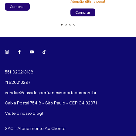
Atenção, última peça!
Comprar
Comprar
5511926213138
11 926213297
vendas@casadosperfumesimportados.com.br
Caixa Postal 75418 - São Paulo - CEP 04132971
Visite o nosso Blog!
SAC - Atendimento Ao Cliente