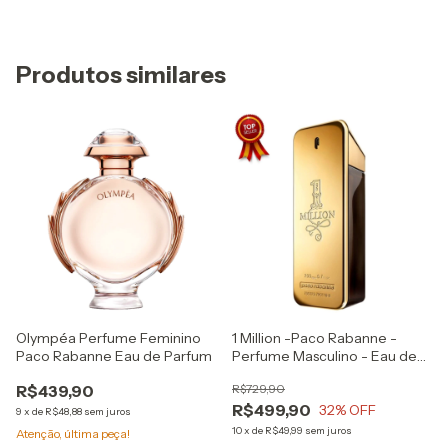
Produtos similares
Olympéa Perfume Feminino
1 Million -Paco Rabanne -
Paco Rabanne Eau de Parfum
Perfume Masculino - Eau de
Toilette (Lacrado)
R$439,90
R$729,90
R$499,90
32
% OFF
9
x
de
R$48,88
sem juros
10
x
de
R$49,99
sem juros
Atenção, última peça!