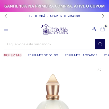
FRETE GRÁTIS A PARTIR DE R$149,90
0
#OFERTAS
PERFUMES DE BOLSO
PERFUMES LACRADOS
PE
1
/
2