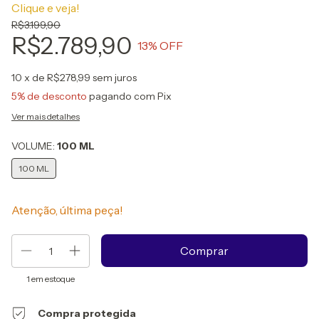
Clique e veja!
R$3.199,90
R$2.789,90
13
% OFF
10
x de
R$278,99
sem juros
5% de desconto
pagando com Pix
Ver mais detalhes
VOLUME:
100 ML
100 ML
Atenção, última peça!
1
em estoque
Compra protegida