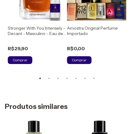
Stronger With You Intensely -
Amostra Original Perfume
mim
no
Decant - Masculino - Eau de
Importado
Parfum
R$
R$29,90
R$0,00
C
Comprar
Comprar
Produtos similares