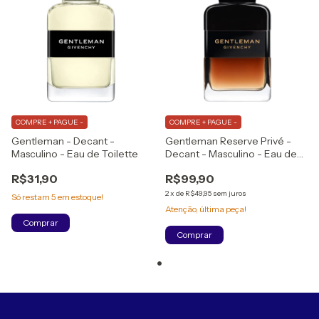
COMPRE + PAGUE -
COMPRE + PAGUE -
Gentleman - Decant -
Gentleman Reserve Privé -
Masculino - Eau de Toilette
Decant - Masculino - Eau de
Parfum
R$31,90
R$99,90
2
x
de
R$49,95
sem juros
Só restam
5
em estoque!
Atenção, última peça!
Comprar
Comprar