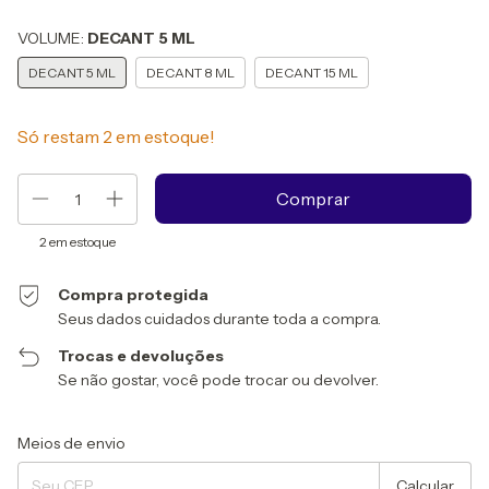
VOLUME:
DECANT 5 ML
DECANT 5 ML
DECANT 8 ML
DECANT 15 ML
Só restam
2
em estoque!
2
em estoque
Compra protegida
Seus dados cuidados durante toda a compra.
Trocas e devoluções
Se não gostar, você pode trocar ou devolver.
Entregas para o CEP:
Alterar CEP
Meios de envio
Calcular