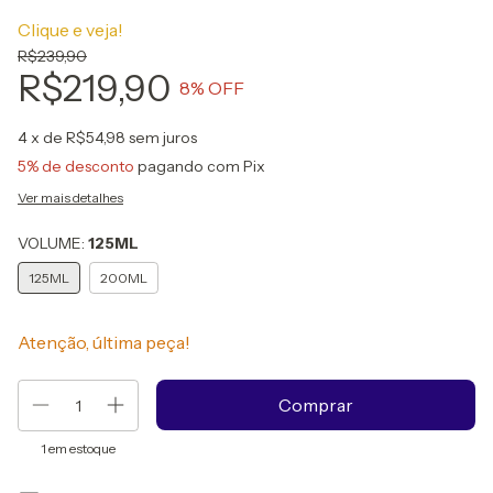
Clique e veja!
R$239,90
R$219,90
8
% OFF
4
x de
R$54,98
sem juros
5% de desconto
pagando com Pix
Ver mais detalhes
VOLUME:
125ML
125ML
200ML
Atenção, última peça!
1
em estoque