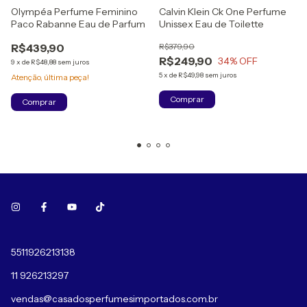
Olympéa Perfume Feminino
Calvin Klein Ck One Perfume
Paco Rabanne Eau de Parfum
Unissex Eau de Toilette
R$439,90
R$379,90
R$249,90
34
% OFF
9
x
de
R$48,88
sem juros
5
x
de
R$49,98
sem juros
Atenção, última peça!
Comprar
Comprar
5511926213138
11 926213297
vendas@casadosperfumesimportados.com.br