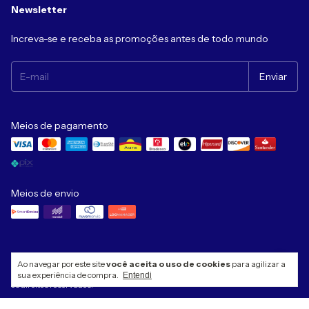
Newsletter
Increva-se e receba as promoções antes de todo mundo
Meios de pagamento
Meios de envio
Ao navegar por este site
você aceita o uso de cookies
para agilizar a
Copyright Casa dos Perfumes Importados - 42547816000180 - 2026. Todos
sua experiência de compra.
Entendi
os direitos reservados.