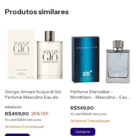
Produtos similares
Giorgio Armani Acqua di Giò
Perfume Starwalker -
Perfume Masculino Eau de
Montblanc - Masculino - Eau
Toilette
de Toilette - 75ml
R$689,90
R$549,90
R$499,90
28
% OFF
10
x
de
R$54,99
sem juros
10
x
de
R$49,99
sem juros
Só restam
2
em estoque!
Só restam
2
em estoque!
Comprar