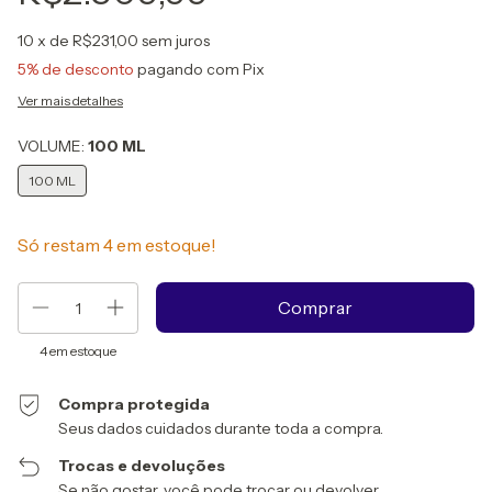
10
x de
R$231,00
sem juros
5% de desconto
pagando com Pix
Ver mais detalhes
VOLUME:
100 ML
100 ML
Só restam
4
em estoque!
4
em estoque
Compra protegida
Seus dados cuidados durante toda a compra.
Trocas e devoluções
Se não gostar, você pode trocar ou devolver.